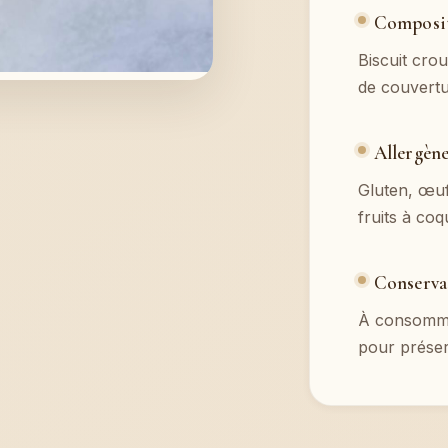
Composi
Biscuit crou
de couvert
Allergèn
Gluten, œufs
fruits à coq
Conserva
À consomme
pour préser