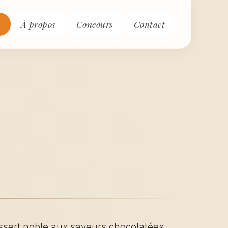
s
À propos
Concours
Contact
ssert noble aux saveurs chocolatées