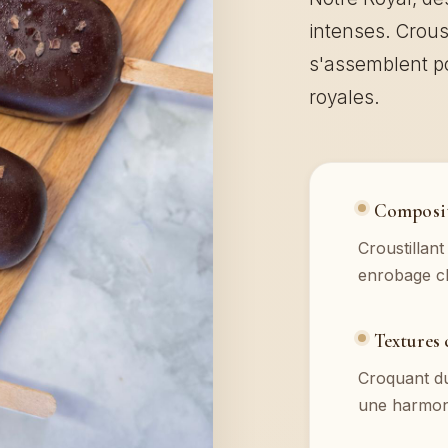
intenses. Crous
s'assemblent p
royales.
Composit
Croustillan
enrobage c
Textures 
Croquant du
une harmoni